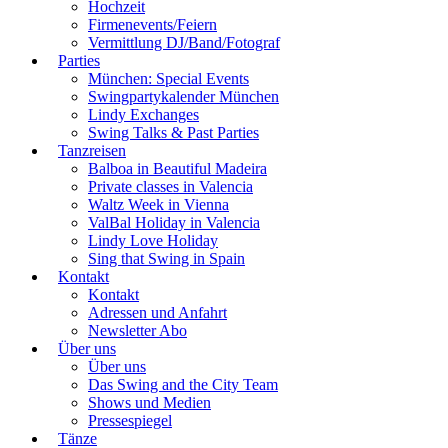
Hochzeit
Firmenevents/Feiern
Vermittlung DJ/Band/Fotograf
Parties
München: Special Events
Swingpartykalender München
Lindy Exchanges
Swing Talks & Past Parties
Tanzreisen
Balboa in Beautiful Madeira
Private classes in Valencia
Waltz Week in Vienna
ValBal Holiday in Valencia
Lindy Love Holiday
Sing that Swing in Spain
Kontakt
Kontakt
Adressen und Anfahrt
Newsletter Abo
Über uns
Über uns
Das Swing and the City Team
Shows und Medien
Pressespiegel
Tänze