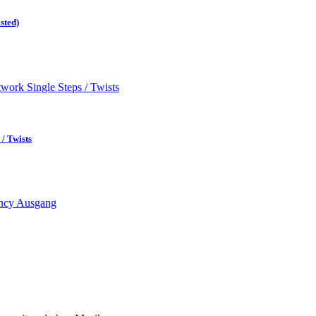
sted)
/ Twists