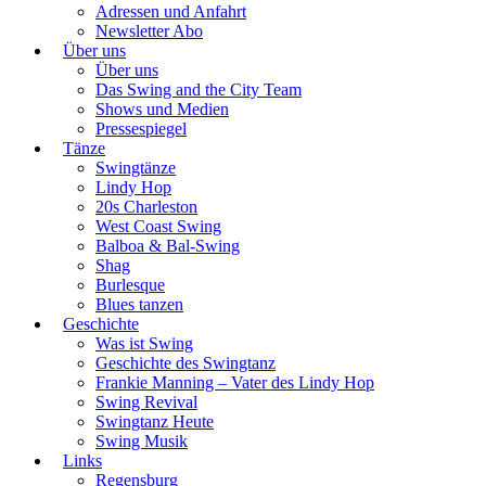
Adressen und Anfahrt
Newsletter Abo
Über uns
Über uns
Das Swing and the City Team
Shows und Medien
Pressespiegel
Tänze
Swingtänze
Lindy Hop
20s Charleston
West Coast Swing
Balboa & Bal-Swing
Shag
Burlesque
Blues tanzen
Geschichte
Was ist Swing
Geschichte des Swingtanz
Frankie Manning – Vater des Lindy Hop
Swing Revival
Swingtanz Heute
Swing Musik
Links
Regensburg