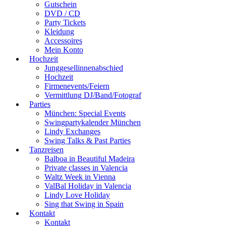
Gutschein
DVD / CD
Party Tickets
Kleidung
Accessoires
Mein Konto
Hochzeit
Junggesellinnenabschied
Hochzeit
Firmenevents/Feiern
Vermittlung DJ/Band/Fotograf
Parties
München: Special Events
Swingpartykalender München
Lindy Exchanges
Swing Talks & Past Parties
Tanzreisen
Balboa in Beautiful Madeira
Private classes in Valencia
Waltz Week in Vienna
ValBal Holiday in Valencia
Lindy Love Holiday
Sing that Swing in Spain
Kontakt
Kontakt