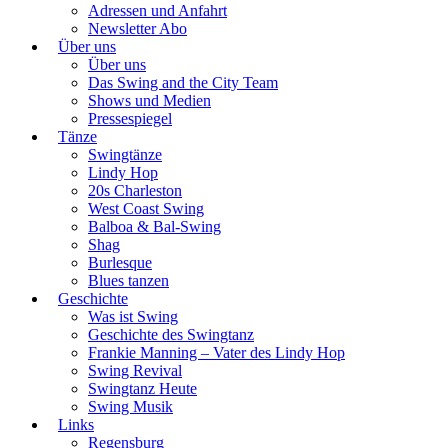
Adressen und Anfahrt
Newsletter Abo
Über uns
Über uns
Das Swing and the City Team
Shows und Medien
Pressespiegel
Tänze
Swingtänze
Lindy Hop
20s Charleston
West Coast Swing
Balboa & Bal-Swing
Shag
Burlesque
Blues tanzen
Geschichte
Was ist Swing
Geschichte des Swingtanz
Frankie Manning – Vater des Lindy Hop
Swing Revival
Swingtanz Heute
Swing Musik
Links
Regensburg