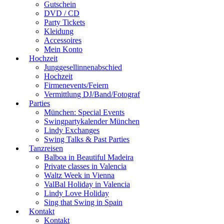
Gutschein
DVD / CD
Party Tickets
Kleidung
Accessoires
Mein Konto
Hochzeit
Junggesellinnenabschied
Hochzeit
Firmenevents/Feiern
Vermittlung DJ/Band/Fotograf
Parties
München: Special Events
Swingpartykalender München
Lindy Exchanges
Swing Talks & Past Parties
Tanzreisen
Balboa in Beautiful Madeira
Private classes in Valencia
Waltz Week in Vienna
ValBal Holiday in Valencia
Lindy Love Holiday
Sing that Swing in Spain
Kontakt
Kontakt