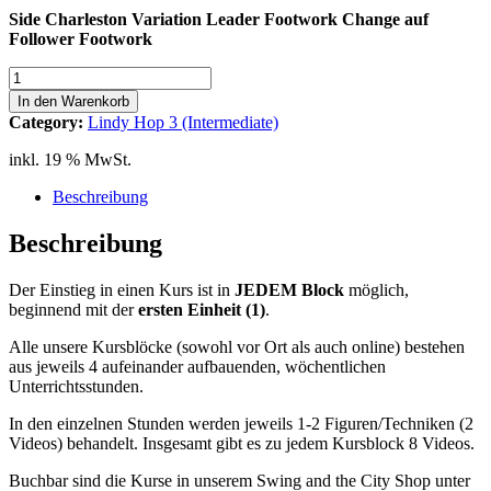
Side Charleston Variation Leader Footwork Change auf
Follower Footwork
Lindy
Hop
In den Warenkorb
3
Category:
Lindy Hop 3 (Intermediate)
(Int)
Block
inkl. 19 % MwSt.
F
Charleston
Beschreibung
3
Side
Beschreibung
Charleston
Variation
Der Einstieg in einen Kurs ist in
JEDEM
Block
möglich,
Leader
beginnend mit der
ersten Einheit (1)
.
Footwork
Change
Alle unsere Kursblöcke (sowohl vor Ort als auch online) bestehen
auf
aus jeweils 4 aufeinander aufbauenden, wöchentlichen
Follower
Unterrichtsstunden.
Menge
In den einzelnen Stunden werden jeweils 1-2 Figuren/Techniken (2
Videos) behandelt. Insgesamt gibt es zu jedem Kursblock 8 Videos.
Buchbar sind die Kurse in unserem Swing and the City Shop unter