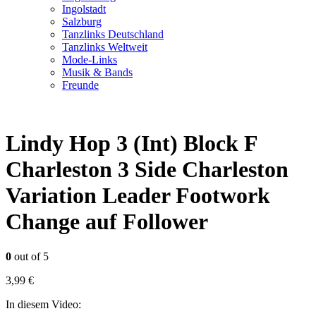
Ingolstadt
Salzburg
Tanzlinks Deutschland
Tanzlinks Weltweit
Mode-Links
Musik & Bands
Freunde
Lindy Hop 3 (Int) Block F
Charleston 3 Side Charleston
Variation Leader Footwork
Change auf Follower
0
out of 5
3,99
€
In diesem Video: