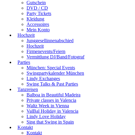
Gutschein
DVD / CD
Party Tickets
Kleidung
Accessoires
Mein Konto
Hochzeit
Junggesellinnenabschied
Hochzeit
Firmenevents/Feiern
Vermittlung DJ/Band/Fotograf
Parties
München: Special Events
Swingpartykalender München
Lindy Exchanges
Swing Talks & Past Parties
Tanzreisen
Balboa in Beautiful Madeira
Private classes in Valencia
Waltz Week in Vienna
ValBal Holiday in Valencia
Lindy Love Holiday
Sing that Swing in Spain
Kontakt
Kontakt