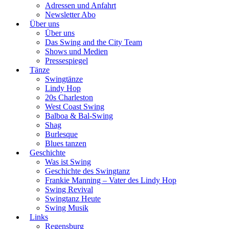
Adressen und Anfahrt
Newsletter Abo
Über uns
Über uns
Das Swing and the City Team
Shows und Medien
Pressespiegel
Tänze
Swingtänze
Lindy Hop
20s Charleston
West Coast Swing
Balboa & Bal-Swing
Shag
Burlesque
Blues tanzen
Geschichte
Was ist Swing
Geschichte des Swingtanz
Frankie Manning – Vater des Lindy Hop
Swing Revival
Swingtanz Heute
Swing Musik
Links
Regensburg