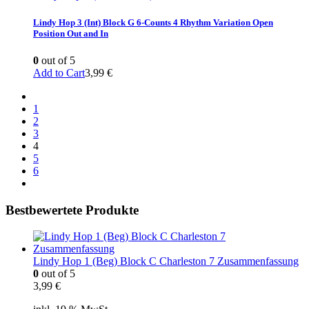
Lindy Hop 3 (Int) Block G 6-Counts 4 Rhythm Variation Open
Position Out and In
0
out of 5
Add to Cart
3,99
€
1
2
3
4
5
6
Bestbewertete Produkte
Lindy Hop 1 (Beg) Block C Charleston 7 Zusammenfassung
0
out of 5
3,99
€