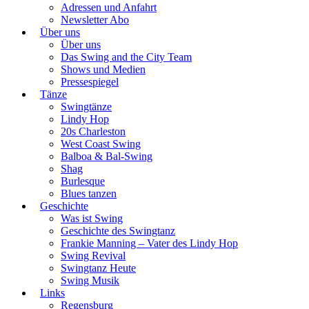
Adressen und Anfahrt
Newsletter Abo
Über uns
Über uns
Das Swing and the City Team
Shows und Medien
Pressespiegel
Tänze
Swingtänze
Lindy Hop
20s Charleston
West Coast Swing
Balboa & Bal-Swing
Shag
Burlesque
Blues tanzen
Geschichte
Was ist Swing
Geschichte des Swingtanz
Frankie Manning – Vater des Lindy Hop
Swing Revival
Swingtanz Heute
Swing Musik
Links
Regensburg