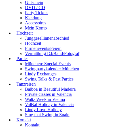
Gutschein
DVD / CD
Party Tickets
Kleidung
Accessoires
Mein Konto
Hochzeit
Junggesellinnenabschied
Hochzeit
Firmenevents/Feiern
Vermittlung DJ/Band/Fotograf
Parties
München: Special Events
Swingpartykalender München
Lindy Exchanges
Swing Talks & Past Parties
Tanzreisen
Balboa in Beautiful Madeira
Private classes in Valencia
Waltz Week in Vienna
ValBal Holiday in Valencia
Lindy Love Holiday
Sing that Swing in Spain
Kontakt
Kontakt