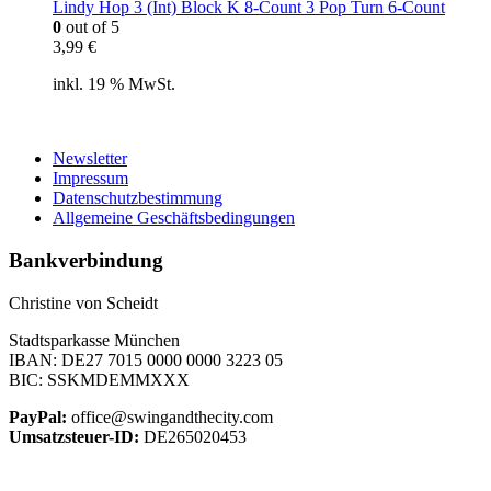
Lindy Hop 3 (Int) Block K 8-Count 3 Pop Turn 6-Count
0
out of 5
3,99
€
inkl. 19 % MwSt.
Newsletter
Impressum
Datenschutzbestimmung
Allgemeine Geschäftsbedingungen
Bankverbindung
Christine von Scheidt
Stadtsparkasse München
IBAN: DE27 7015 0000 0000 3223 05
BIC: SSKMDEMMXXX
PayPal:
office@swingandthecity.com
Umsatzsteuer-ID:
DE265020453