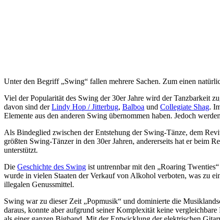
Unter den Begriff „Swing“ fallen mehrere Sachen. Zum einen natürli
Viel der Popularität des Swing der 30er Jahre wird der Tanzbarkeit 
davon sind der
Lindy Hop / Jitterbug
,
Balboa
und
Collegiate Shag
. I
Elemente aus den anderen Swing übernommen haben. Jedoch werden 
Als Bindeglied zwischen der Entstehung der Swing-Tänze, dem Reviv
größten Swing-Tänzer in den 30er Jahren, andererseits hat er beim R
unterstützt.
Die
Geschichte des Swing
ist untrennbar mit den „Roaring Twenties“
wurde in vielen Staaten der Verkauf von Alkohol verboten, was zu ein
illegalen Genussmittel.
Swing war zu dieser Zeit „Popmusik“ und dominierte die Musiklands
daraus, konnte aber aufgrund seiner Komplexität keine vergleichbare
als einer ganzen Bigband. Mit der Entwicklung der elektrischen Gitar