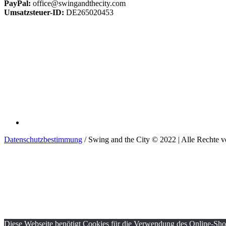
PayPal:
office@swingandthecity.com
Umsatzsteuer-ID:
DE265020453
Datenschutzbestimmung
/ Swing and the City © 2022 | Alle Rechte v
Diese Webseite benötigt Cookies für die Verwendung des Online-Shops