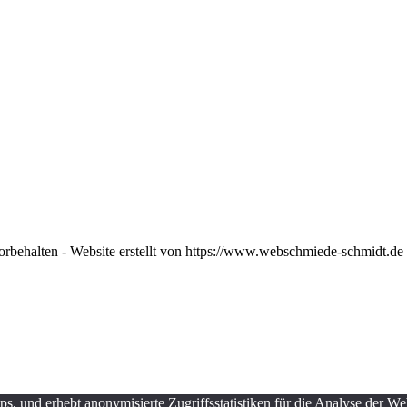
orbehalten - Website erstellt von https://www.webschmiede-schmidt.de
, und erhebt anonymisierte Zugriffsstatistiken für die Analyse der We