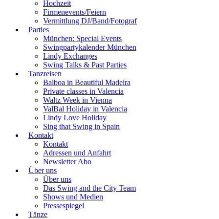
Hochzeit
Firmenevents/Feiern
Vermittlung DJ/Band/Fotograf
Parties
München: Special Events
Swingpartykalender München
Lindy Exchanges
Swing Talks & Past Parties
Tanzreisen
Balboa in Beautiful Madeira
Private classes in Valencia
Waltz Week in Vienna
ValBal Holiday in Valencia
Lindy Love Holiday
Sing that Swing in Spain
Kontakt
Kontakt
Adressen und Anfahrt
Newsletter Abo
Über uns
Über uns
Das Swing and the City Team
Shows und Medien
Pressespiegel
Tänze