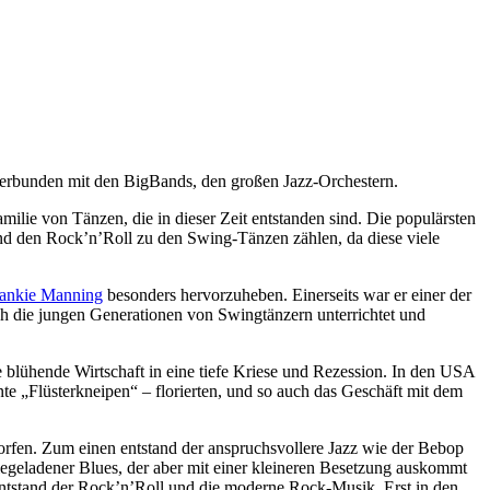
 verbunden mit den BigBands, den großen Jazz-Orchestern.
amilie von Tänzen, die in dieser Zeit entstanden sind. Die populärsten
d den Rock’n’Roll zu den Swing-Tänzen zählen, da diese viele
ankie Manning
besonders hervorzuheben. Einerseits war er einer der
ch die jungen Generationen von Swingtänzern unterrichtet und
 blühende Wirtschaft in eine tiefe Kriese und Rezession. In den USA
te „Flüsterkneipen“ – florierten, und so auch das Geschäft mit dem
rfen. Zum einen entstand der anspruchsvollere Jazz wie der Bebop
iegeladener Blues, der aber mit einer kleineren Besetzung auskommt
h entstand der Rock’n’Roll und die moderne Rock-Musik. Erst in den