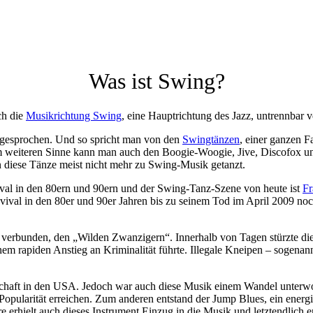
Was ist Swing?
ch die
Musikrichtung Swing
, eine Hauptrichtung des Jazz, untrennbar
zugesprochen. Und so spricht man von den
Swingtänzen
, einer ganzen F
m weiteren Sinne kann man auch den Boogie-Woogie, Jive, Discofox un
diese Tänze meist nicht mehr zu Swing-Musik getanzt.
al in den 80ern und 90ern und der Swing-Tanz-Szene von heute ist
Fr
evival in den 80er und 90er Jahren bis zu seinem Tod im April 2009 no
 verbunden, den „Wilden Zwanzigern“. Innerhalb von Tagen stürzte die
em rapiden Anstieg an Kriminalität führte. Illegale Kneipen – sogenann
chaft in den USA. Jedoch war auch diese Musik einem Wandel unterwo
 Popularität erreichen. Zum anderen entstand der Jump Blues, ein energ
re erhielt auch dieses Instrument Einzug in die Musik und letztendlic