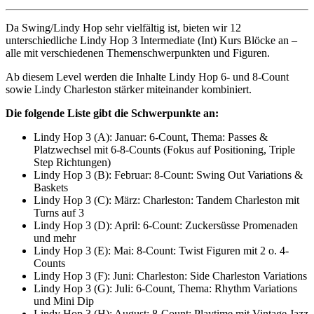
Da Swing/Lindy Hop sehr vielfältig ist, bieten wir 12
unterschiedliche Lindy Hop 3 Intermediate (Int) Kurs Blöcke an –
alle mit verschiedenen Themenschwerpunkten und Figuren.
Ab diesem Level werden die Inhalte Lindy Hop 6- und 8-Count
sowie Lindy Charleston stärker miteinander kombiniert.
Die folgende Liste gibt die Schwerpunkte an:
Lindy Hop 3 (A): Januar: 6-Count, Thema: Passes &
Platzwechsel mit 6-8-Counts (Fokus auf Positioning, Triple
Step Richtungen)
Lindy Hop 3 (B): Februar: 8-Count: Swing Out Variations &
Baskets
Lindy Hop 3 (C): März: Charleston: Tandem Charleston mit
Turns auf 3
Lindy Hop 3 (D): April: 6-Count: Zuckersüsse Promenaden
und mehr
Lindy Hop 3 (E): Mai: 8-Count: Twist Figuren mit 2 o. 4-
Counts
Lindy Hop 3 (F): Juni: Charleston: Side Charleston Variations
Lindy Hop 3 (G): Juli: 6-Count, Thema: Rhythm Variations
und Mini Dip
Lindy Hop 3 (H): August: 8-Count: Playtime mit Vintage Jazz