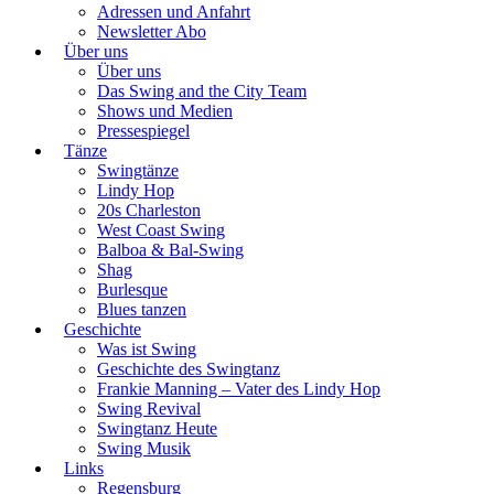
Adressen und Anfahrt
Newsletter Abo
Über uns
Über uns
Das Swing and the City Team
Shows und Medien
Pressespiegel
Tänze
Swingtänze
Lindy Hop
20s Charleston
West Coast Swing
Balboa & Bal-Swing
Shag
Burlesque
Blues tanzen
Geschichte
Was ist Swing
Geschichte des Swingtanz
Frankie Manning – Vater des Lindy Hop
Swing Revival
Swingtanz Heute
Swing Musik
Links
Regensburg