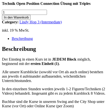
Technik Open Position Connection Übung mit Triples
Lindy
Hop
In den Warenkorb
3
Category:
Lindy Hop 3 (Intermediate)
(Int)
Block
inkl. 19 % MwSt.
G
6-
Beschreibung
Counts
1
Beschreibung
Technik
Open
Der Einstieg in einen Kurs ist in
JEDEM
Block
möglich,
Position
beginnend mit der
ersten Einheit (1)
.
Connection
Übung
Alle unsere Kursblöcke (sowohl vor Ort als auch online) bestehen
Menge
aus jeweils 4 aufeinander aufbauenden, wöchentlichen
Unterrichtsstunden.
In den einzelnen Stunden werden jeweils 1-2 Figuren/Techniken (2
Videos) behandelt. Insgesamt gibt es zu jedem Kursblock 8 Videos.
Buchbar sind die Kurse in unserem Swing and the City Shop unter
Kurse (vor Ort) oder Online Kurse (per Zoom)