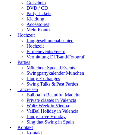
Gutschein
DVD / CD
Party Tickets
Kleidung
Accessoires
Mein Konto
Hochzeit
Junggesellinnenabschied
Hochzeit
Firmenevents/Feiern
Vermittlung DJ/Band/Fotograf
Parties
München: Special Events
Swingpartykalender München
Lindy Exchanges
Swing Talks & Past Parties
Tanzreisen
Balboa in Beautiful Madeira
Private classes in Valencia
Waltz Week in Vienna
ValBal Holiday in Valencia
Lindy Love Holiday
Sing that Swing in Spain
Kontakt
Kontakt