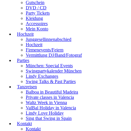
Gutschein
DVD / CD
Party Tickets
Kleidung
Accessoires
Mein Konto
Hochzeit
Junggesellinnenabschied
Hochzeit
Firmenevents/Feiern
Vermittlung DJ/Band/Fotograf
Parties
München: Special Events
Swingpartykalender München
Lindy Exchanges
Swing Talks & Past Parties
Tanzreisen
Balboa in Beautiful Madeira
Private classes in Valencia
Waltz Week in Vienna
ValBal Holiday in Valencia
Lindy Love Holiday
Sing that Swing in Spain
Kontakt
Kontakt