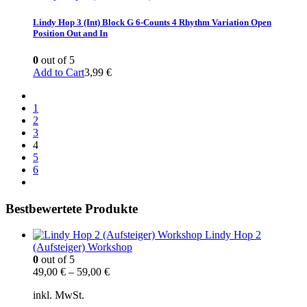
Lindy Hop 3 (Int) Block G 6-Counts 4 Rhythm Variation Open
Position Out and In
0
out of 5
Add to Cart
3,99
€
1
2
3
4
5
6
Bestbewertete Produkte
Lindy Hop 2
(Aufsteiger) Workshop
0
out of 5
49,00
€
–
59,00
€
inkl. MwSt.