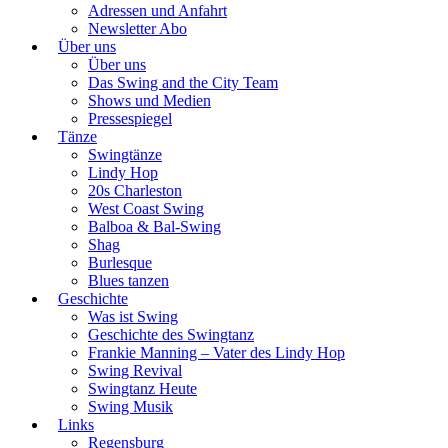
Adressen und Anfahrt
Newsletter Abo
Über uns
Über uns
Das Swing and the City Team
Shows und Medien
Pressespiegel
Tänze
Swingtänze
Lindy Hop
20s Charleston
West Coast Swing
Balboa & Bal-Swing
Shag
Burlesque
Blues tanzen
Geschichte
Was ist Swing
Geschichte des Swingtanz
Frankie Manning – Vater des Lindy Hop
Swing Revival
Swingtanz Heute
Swing Musik
Links
Regensburg