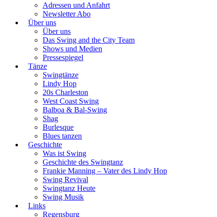
Adressen und Anfahrt
Newsletter Abo
Über uns
Über uns
Das Swing and the City Team
Shows und Medien
Pressespiegel
Tänze
Swingtänze
Lindy Hop
20s Charleston
West Coast Swing
Balboa & Bal-Swing
Shag
Burlesque
Blues tanzen
Geschichte
Was ist Swing
Geschichte des Swingtanz
Frankie Manning – Vater des Lindy Hop
Swing Revival
Swingtanz Heute
Swing Musik
Links
Regensburg