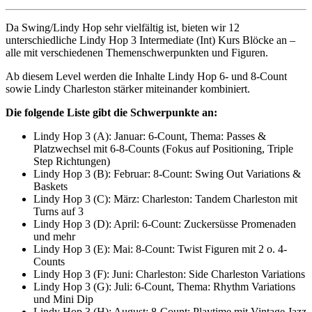
Da Swing/Lindy Hop sehr vielfältig ist, bieten wir 12
unterschiedliche Lindy Hop 3 Intermediate (Int) Kurs Blöcke an –
alle mit verschiedenen Themenschwerpunkten und Figuren.
Ab diesem Level werden die Inhalte Lindy Hop 6- und 8-Count
sowie Lindy Charleston stärker miteinander kombiniert.
Die folgende Liste gibt die Schwerpunkte an:
Lindy Hop 3 (A): Januar: 6-Count, Thema: Passes &
Platzwechsel mit 6-8-Counts (Fokus auf Positioning, Triple
Step Richtungen)
Lindy Hop 3 (B): Februar: 8-Count: Swing Out Variations &
Baskets
Lindy Hop 3 (C): März: Charleston: Tandem Charleston mit
Turns auf 3
Lindy Hop 3 (D): April: 6-Count: Zuckersüsse Promenaden
und mehr
Lindy Hop 3 (E): Mai: 8-Count: Twist Figuren mit 2 o. 4-
Counts
Lindy Hop 3 (F): Juni: Charleston: Side Charleston Variations
Lindy Hop 3 (G): Juli: 6-Count, Thema: Rhythm Variations
und Mini Dip
Lindy Hop 3 (H): August: 8-Count: Playtime mit Vintage Jazz