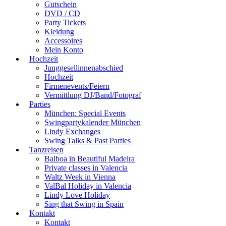
Gutschein
DVD / CD
Party Tickets
Kleidung
Accessoires
Mein Konto
Hochzeit
Junggesellinnenabschied
Hochzeit
Firmenevents/Feiern
Vermittlung DJ/Band/Fotograf
Parties
München: Special Events
Swingpartykalender München
Lindy Exchanges
Swing Talks & Past Parties
Tanzreisen
Balboa in Beautiful Madeira
Private classes in Valencia
Waltz Week in Vienna
ValBal Holiday in Valencia
Lindy Love Holiday
Sing that Swing in Spain
Kontakt
Kontakt