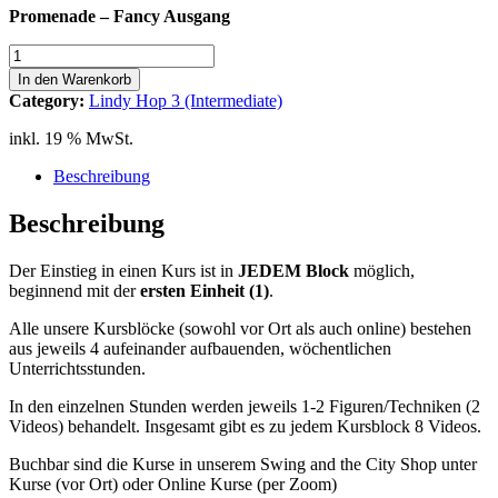
Promenade – Fancy Ausgang
Lindy
Hop
In den Warenkorb
3
Category:
Lindy Hop 3 (Intermediate)
(Int)
Block
inkl. 19 % MwSt.
E
8-
Beschreibung
Count
7
Beschreibung
Promenade
-
Der Einstieg in einen Kurs ist in
JEDEM
Block
möglich,
Fancy
beginnend mit der
ersten Einheit (1)
.
Ausgang
Menge
Alle unsere Kursblöcke (sowohl vor Ort als auch online) bestehen
aus jeweils 4 aufeinander aufbauenden, wöchentlichen
Unterrichtsstunden.
In den einzelnen Stunden werden jeweils 1-2 Figuren/Techniken (2
Videos) behandelt. Insgesamt gibt es zu jedem Kursblock 8 Videos.
Buchbar sind die Kurse in unserem Swing and the City Shop unter
Kurse (vor Ort) oder Online Kurse (per Zoom)