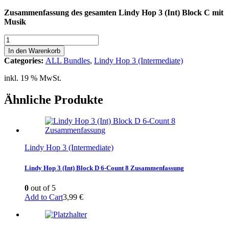
Zusammenfassung des gesamten Lindy Hop 3 (Int) Block C mit
Musik
Lindy
Hop
In den Warenkorb
3
Categories:
ALL Bundles
,
Lindy Hop 3 (Intermediate)
(Int)
24
inkl. 19 % MwSt.
Video
Bundle
Ähnliche Produkte
Block
A-
B-
C
Menge
Lindy Hop 3 (Intermediate)
Lindy Hop 3 (Int) Block D 6-Count 8 Zusammenfassung
0
out of 5
Add to Cart
3,99
€