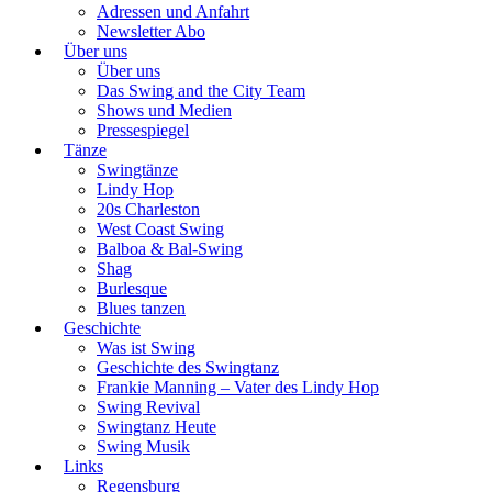
Adressen und Anfahrt
Newsletter Abo
Über uns
Über uns
Das Swing and the City Team
Shows und Medien
Pressespiegel
Tänze
Swingtänze
Lindy Hop
20s Charleston
West Coast Swing
Balboa & Bal-Swing
Shag
Burlesque
Blues tanzen
Geschichte
Was ist Swing
Geschichte des Swingtanz
Frankie Manning – Vater des Lindy Hop
Swing Revival
Swingtanz Heute
Swing Musik
Links
Regensburg