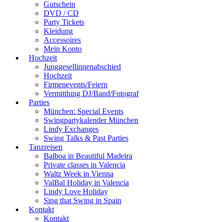
Gutschein
DVD / CD
Party Tickets
Kleidung
Accessoires
Mein Konto
Hochzeit
Junggesellinnenabschied
Hochzeit
Firmenevents/Feiern
Vermittlung DJ/Band/Fotograf
Parties
München: Special Events
Swingpartykalender München
Lindy Exchanges
Swing Talks & Past Parties
Tanzreisen
Balboa in Beautiful Madeira
Private classes in Valencia
Waltz Week in Vienna
ValBal Holiday in Valencia
Lindy Love Holiday
Sing that Swing in Spain
Kontakt
Kontakt