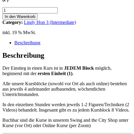
Lindy
Hop
In den Warenkorb
3
Category:
Lindy Hop 3 (Intermediate)
(Int)
Block
inkl. 19 % MwSt.
A
6-
Beschreibung
Count
6
Beschreibung
Platzwechsel
links
Der Einstieg in einen Kurs ist in
JEDEM
Block
möglich,
6-
beginnend mit der
ersten Einheit (1)
.
Count
Menge
Alle unsere Kursblöcke (sowohl vor Ort als auch online) bestehen
aus jeweils 4 aufeinander aufbauenden, wöchentlichen
Unterrichtsstunden.
In den einzelnen Stunden werden jeweils 1-2 Figuren/Techniken (2
Videos) behandelt. Insgesamt gibt es zu jedem Kursblock 8 Videos.
Buchbar sind die Kurse in unserem Swing and the City Shop unter
Kurse (vor Ort) oder Online Kurse (per Zoom)