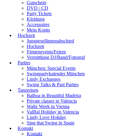
Gutschein
DVD / CD
Party Tickets
Kleidung
Accessoires
Mein Konto
Hochzeit
Junggesellinnenabschied
Hochzeit
Firmenevents/Feiern
Vermittlung DJ/Band/Fotograf
Parties
München: Special Events
Swingpartykalender München
Lindy Exchanges
Swing Talks & Past Parties
Tanzreisen
Balboa in Beautiful Madeira
Private classes in Valencia
Waltz Week in Vienna
ValBal Holiday in Valencia
Lindy Love Holiday
Sing that Swing in Spain
Kontakt
Kontakt