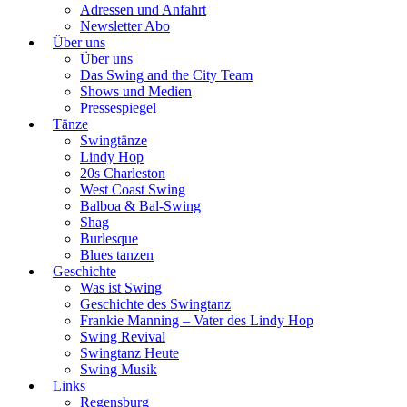
Adressen und Anfahrt
Newsletter Abo
Über uns
Über uns
Das Swing and the City Team
Shows und Medien
Pressespiegel
Tänze
Swingtänze
Lindy Hop
20s Charleston
West Coast Swing
Balboa & Bal-Swing
Shag
Burlesque
Blues tanzen
Geschichte
Was ist Swing
Geschichte des Swingtanz
Frankie Manning – Vater des Lindy Hop
Swing Revival
Swingtanz Heute
Swing Musik
Links
Regensburg