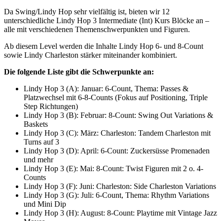
Da Swing/Lindy Hop sehr vielfältig ist, bieten wir 12
unterschiedliche Lindy Hop 3 Intermediate (Int) Kurs Blöcke an –
alle mit verschiedenen Themenschwerpunkten und Figuren.
Ab diesem Level werden die Inhalte Lindy Hop 6- und 8-Count
sowie Lindy Charleston stärker miteinander kombiniert.
Die folgende Liste gibt die Schwerpunkte an:
Lindy Hop 3 (A): Januar: 6-Count, Thema: Passes &
Platzwechsel mit 6-8-Counts (Fokus auf Positioning, Triple
Step Richtungen)
Lindy Hop 3 (B): Februar: 8-Count: Swing Out Variations &
Baskets
Lindy Hop 3 (C): März: Charleston: Tandem Charleston mit
Turns auf 3
Lindy Hop 3 (D): April: 6-Count: Zuckersüsse Promenaden
und mehr
Lindy Hop 3 (E): Mai: 8-Count: Twist Figuren mit 2 o. 4-
Counts
Lindy Hop 3 (F): Juni: Charleston: Side Charleston Variations
Lindy Hop 3 (G): Juli: 6-Count, Thema: Rhythm Variations
und Mini Dip
Lindy Hop 3 (H): August: 8-Count: Playtime mit Vintage Jazz