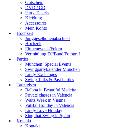
Gutschein
DVD / CD
Party Tickets
Kleidung
Accessoires
Mein Konto
Hochzeit
Junggesellinnenabschied
Hochzeit
Firmenevents/Feiern
Vermittlung DJ/Band/Fotograf
Parties
München: Special Events
Swingpartykalender München
Lindy Exchanges
Swing Talks & Past Parties
Tanzreisen
Balboa in Beautiful Madeira
Private classes in Valencia
Waltz Week in Vienna
ValBal Holiday in Valencia
Lindy Love Holiday
Sing that Swing in Spain
Kontakt
Kontakt