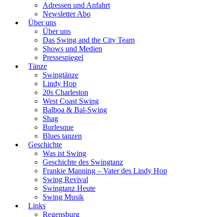
Adressen und Anfahrt
Newsletter Abo
Über uns
Über uns
Das Swing and the City Team
Shows und Medien
Pressespiegel
Tänze
Swingtänze
Lindy Hop
20s Charleston
West Coast Swing
Balboa & Bal-Swing
Shag
Burlesque
Blues tanzen
Geschichte
Was ist Swing
Geschichte des Swingtanz
Frankie Manning – Vater des Lindy Hop
Swing Revival
Swingtanz Heute
Swing Musik
Links
Regensburg