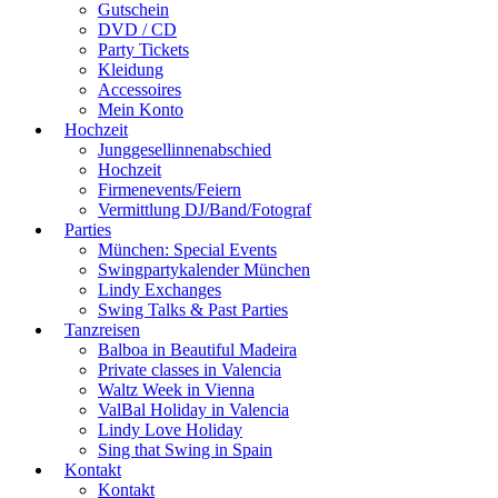
Gutschein
DVD / CD
Party Tickets
Kleidung
Accessoires
Mein Konto
Hochzeit
Junggesellinnenabschied
Hochzeit
Firmenevents/Feiern
Vermittlung DJ/Band/Fotograf
Parties
München: Special Events
Swingpartykalender München
Lindy Exchanges
Swing Talks & Past Parties
Tanzreisen
Balboa in Beautiful Madeira
Private classes in Valencia
Waltz Week in Vienna
ValBal Holiday in Valencia
Lindy Love Holiday
Sing that Swing in Spain
Kontakt
Kontakt