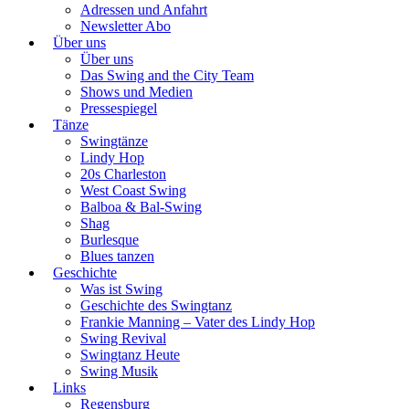
Adressen und Anfahrt
Newsletter Abo
Über uns
Über uns
Das Swing and the City Team
Shows und Medien
Pressespiegel
Tänze
Swingtänze
Lindy Hop
20s Charleston
West Coast Swing
Balboa & Bal-Swing
Shag
Burlesque
Blues tanzen
Geschichte
Was ist Swing
Geschichte des Swingtanz
Frankie Manning – Vater des Lindy Hop
Swing Revival
Swingtanz Heute
Swing Musik
Links
Regensburg