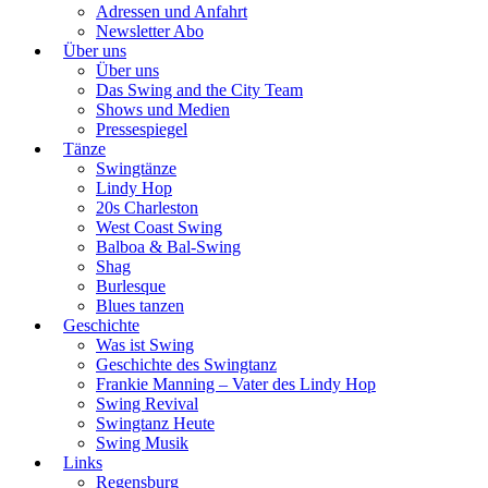
Adressen und Anfahrt
Newsletter Abo
Über uns
Über uns
Das Swing and the City Team
Shows und Medien
Pressespiegel
Tänze
Swingtänze
Lindy Hop
20s Charleston
West Coast Swing
Balboa & Bal-Swing
Shag
Burlesque
Blues tanzen
Geschichte
Was ist Swing
Geschichte des Swingtanz
Frankie Manning – Vater des Lindy Hop
Swing Revival
Swingtanz Heute
Swing Musik
Links
Regensburg