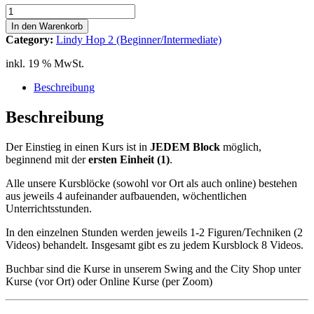
Lindy
Hop
In den Warenkorb
2
Category:
Lindy Hop 2 (Beginner/Intermediate)
(Beg-
Int)
inkl. 19 % MwSt.
Block
E
Beschreibung
8-
Count
Beschreibung
6
Swing
Der Einstieg in einen Kurs ist in
JEDEM
Block
möglich,
Out
beginnend mit der
ersten Einheit (1)
.
halb
mit
Alle unsere Kursblöcke (sowohl vor Ort als auch online) bestehen
Underarm
aus jeweils 4 aufeinander aufbauenden, wöchentlichen
Turn
Unterrichtsstunden.
Menge
In den einzelnen Stunden werden jeweils 1-2 Figuren/Techniken (2
Videos) behandelt. Insgesamt gibt es zu jedem Kursblock 8 Videos.
Buchbar sind die Kurse in unserem Swing and the City Shop unter
Kurse (vor Ort) oder Online Kurse (per Zoom)