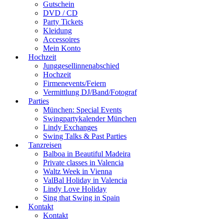
Gutschein
DVD / CD
Party Tickets
Kleidung
Accessoires
Mein Konto
Hochzeit
Junggesellinnenabschied
Hochzeit
Firmenevents/Feiern
Vermittlung DJ/Band/Fotograf
Parties
München: Special Events
Swingpartykalender München
Lindy Exchanges
Swing Talks & Past Parties
Tanzreisen
Balboa in Beautiful Madeira
Private classes in Valencia
Waltz Week in Vienna
ValBal Holiday in Valencia
Lindy Love Holiday
Sing that Swing in Spain
Kontakt
Kontakt