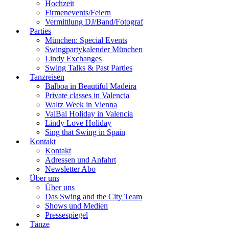
Hochzeit
Firmenevents/Feiern
Vermittlung DJ/Band/Fotograf
Parties
München: Special Events
Swingpartykalender München
Lindy Exchanges
Swing Talks & Past Parties
Tanzreisen
Balboa in Beautiful Madeira
Private classes in Valencia
Waltz Week in Vienna
ValBal Holiday in Valencia
Lindy Love Holiday
Sing that Swing in Spain
Kontakt
Kontakt
Adressen und Anfahrt
Newsletter Abo
Über uns
Über uns
Das Swing and the City Team
Shows und Medien
Pressespiegel
Tänze