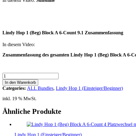
In diesem Video:
Sunshine
Lindy Hop 1 (Beg) Block A 6-Count 9.1 Zusammenfassung
In diesem Video:
Zusammenfassung des gesamten Lindy Hop 1 (Beg) Block A 6-C
Lindy
Hop
In den Warenkorb
1
Categories:
ALL Bundles
,
Lindy Hop 1 (Einsteiger/Beginner)
(Beg)
8er
inkl. 19 % MwSt.
Video
Bundle
Ähnliche Produkte
Block
A
6-
Count
Lindy Hop 1 (Einsteiger/Beginner)
Menge