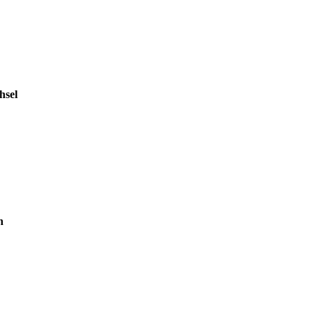
hsel
n