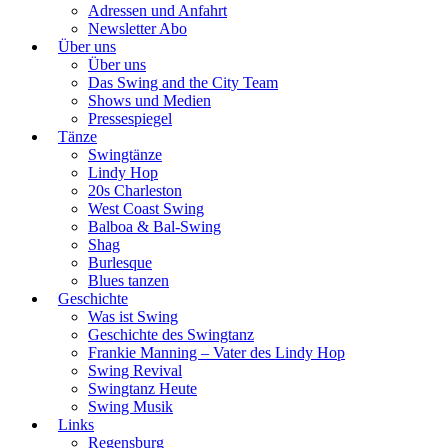
Adressen und Anfahrt
Newsletter Abo
Über uns
Über uns
Das Swing and the City Team
Shows und Medien
Pressespiegel
Tänze
Swingtänze
Lindy Hop
20s Charleston
West Coast Swing
Balboa & Bal-Swing
Shag
Burlesque
Blues tanzen
Geschichte
Was ist Swing
Geschichte des Swingtanz
Frankie Manning – Vater des Lindy Hop
Swing Revival
Swingtanz Heute
Swing Musik
Links
Regensburg