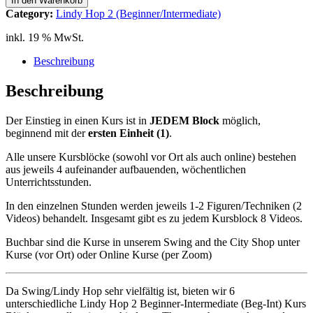
In den Warenkorb
2
Category:
Lindy Hop 2 (Beginner/Intermediate)
(Beg-
Int)
inkl. 19 % MwSt.
Block
F
Beschreibung
Charleston
1
Beschreibung
kleine
Kick
Der Einstieg in einen Kurs ist in
JEDEM
Block
möglich,
Steps
beginnend mit der
ersten Einheit (1)
.
Menge
Alle unsere Kursblöcke (sowohl vor Ort als auch online) bestehen
aus jeweils 4 aufeinander aufbauenden, wöchentlichen
Unterrichtsstunden.
In den einzelnen Stunden werden jeweils 1-2 Figuren/Techniken (2
Videos) behandelt. Insgesamt gibt es zu jedem Kursblock 8 Videos.
Buchbar sind die Kurse in unserem Swing and the City Shop unter
Kurse (vor Ort) oder Online Kurse (per Zoom)
Da Swing/Lindy Hop sehr vielfältig ist, bieten wir 6
unterschiedliche Lindy Hop 2 Beginner-Intermediate (Beg-Int) Kurs