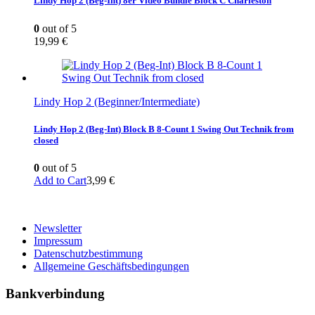
Lindy Hop 2 (Beg-Int) 8er Video Bundle Block C Charleston
0
out of 5
19,99
€
Lindy Hop 2 (Beginner/Intermediate)
Lindy Hop 2 (Beg-Int) Block B 8-Count 1 Swing Out Technik from
closed
0
out of 5
Add to Cart
3,99
€
Newsletter
Impressum
Datenschutzbestimmung
Allgemeine Geschäftsbedingungen
Bankverbindung