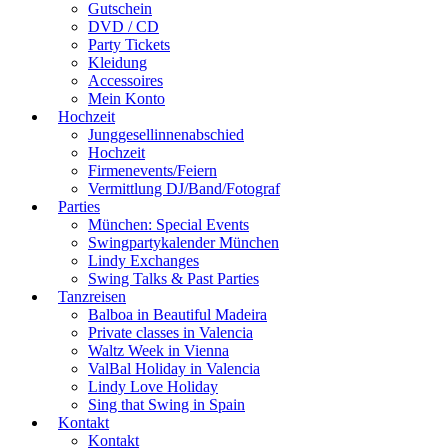
Gutschein
DVD / CD
Party Tickets
Kleidung
Accessoires
Mein Konto
Hochzeit
Junggesellinnenabschied
Hochzeit
Firmenevents/Feiern
Vermittlung DJ/Band/Fotograf
Parties
München: Special Events
Swingpartykalender München
Lindy Exchanges
Swing Talks & Past Parties
Tanzreisen
Balboa in Beautiful Madeira
Private classes in Valencia
Waltz Week in Vienna
ValBal Holiday in Valencia
Lindy Love Holiday
Sing that Swing in Spain
Kontakt
Kontakt