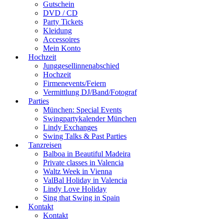
Gutschein
DVD / CD
Party Tickets
Kleidung
Accessoires
Mein Konto
Hochzeit
Junggesellinnenabschied
Hochzeit
Firmenevents/Feiern
Vermittlung DJ/Band/Fotograf
Parties
München: Special Events
Swingpartykalender München
Lindy Exchanges
Swing Talks & Past Parties
Tanzreisen
Balboa in Beautiful Madeira
Private classes in Valencia
Waltz Week in Vienna
ValBal Holiday in Valencia
Lindy Love Holiday
Sing that Swing in Spain
Kontakt
Kontakt