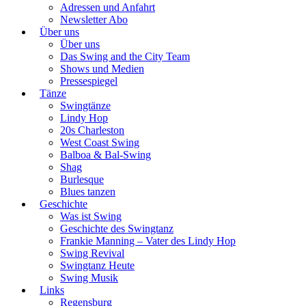
Adressen und Anfahrt
Newsletter Abo
Über uns
Über uns
Das Swing and the City Team
Shows und Medien
Pressespiegel
Tänze
Swingtänze
Lindy Hop
20s Charleston
West Coast Swing
Balboa & Bal-Swing
Shag
Burlesque
Blues tanzen
Geschichte
Was ist Swing
Geschichte des Swingtanz
Frankie Manning – Vater des Lindy Hop
Swing Revival
Swingtanz Heute
Swing Musik
Links
Regensburg