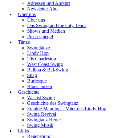
Adressen und Anfahrt
Newsletter Abo
Über uns
Über uns
Das Swing and the City Team
Shows und Medien
Pressespiegel
Tänze
Swingtänze
Lindy Hop
20s Charleston
West Coast Swing
Balboa & Bal-Swing
Shag
Burlesque
Blues tanzen
Geschichte
Was ist Swing
Geschichte des Swingtanz
Frankie Manning – Vater des Lindy Hop
Swing Revival
Swingtanz Heute
Swing Musik
Links
Regensburg