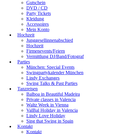
Gutschein
DVD / CD
Party Tickets
Kleidung
Accessoires
Mein Konto
Hochzeit
Junggesellinnenabschied
Hochzeit
Firmenevents/Feiern
Vermittlung DJ/Band/Fotograf
Parties
München: Special Events
Swingpartykalender München
Lindy Exchanges
Swing Talks & Past Parties
Tanzreisen
Balboa in Beautiful Madeira
Private classes in Valencia
Waltz Week in Vienna
ValBal Holiday in Valencia
Lindy Love Holiday
Sing that Swing in Spain
Kontakt
Kontakt