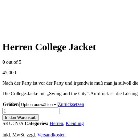
Herren College Jacket
0
out of 5
45,00
€
Nach der Party ist vor der Party und irgendwie muß man ja stilvoll 
Die College-Jacke mit „Swing and the City“-Aufdruck ist die Lösung
Größen
Zurücksetzen
Herren
College
In den Warenkorb
Jacket
SKU:
N/A
Categories:
Herren
,
Kleidung
Menge
inkl. MwSt.
zzgl.
Versandkosten