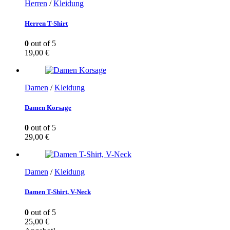
Herren
/
Kleidung
Herren T-Shirt
0
out of 5
19,00
€
Damen
/
Kleidung
Damen Korsage
0
out of 5
29,00
€
Damen
/
Kleidung
Damen T-Shirt, V-Neck
0
out of 5
25,00
€