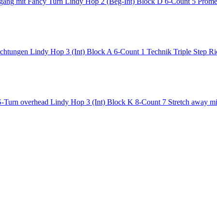
Lindy Hop 2 (Beg-Int) Block D 6-Count 5 Prom
Lindy Hop 3 (Int) Block A 6-Count 1 Technik Triple Step R
Lindy Hop 3 (Int) Block K 8-Count 7 Stretch away 