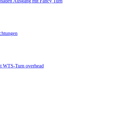
enaden Ausgang mit Fancy Turn
ichtungen
mit WTS-Turn overhead