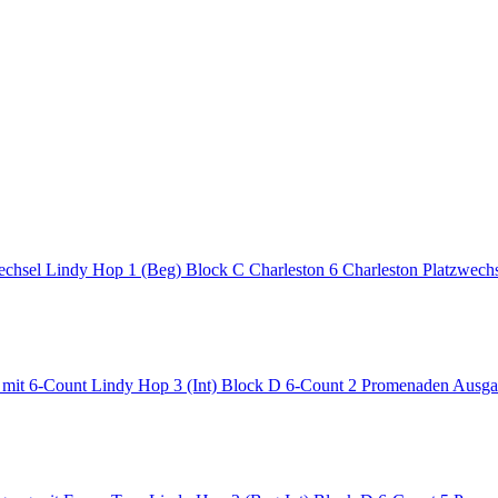
Lindy Hop 1 (Beg) Block C Charleston 6 Charleston Platzwech
Lindy Hop 3 (Int) Block D 6-Count 2 Promenaden Ausga