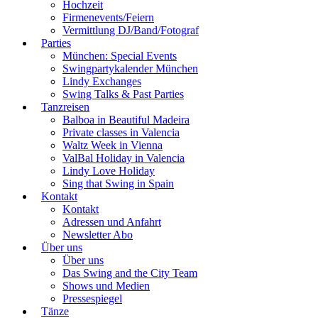
Hochzeit
Firmenevents/Feiern
Vermittlung DJ/Band/Fotograf
Parties
München: Special Events
Swingpartykalender München
Lindy Exchanges
Swing Talks & Past Parties
Tanzreisen
Balboa in Beautiful Madeira
Private classes in Valencia
Waltz Week in Vienna
ValBal Holiday in Valencia
Lindy Love Holiday
Sing that Swing in Spain
Kontakt
Kontakt
Adressen und Anfahrt
Newsletter Abo
Über uns
Über uns
Das Swing and the City Team
Shows und Medien
Pressespiegel
Tänze