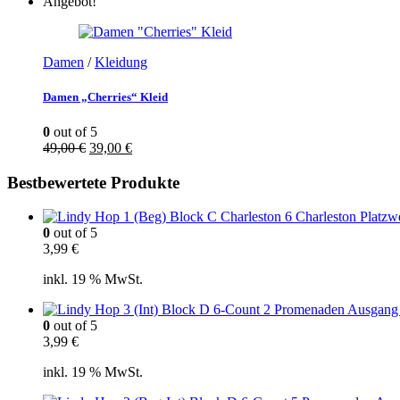
Angebot!
Damen
/
Kleidung
Damen „Cherries“ Kleid
0
out of 5
Ursprünglicher
Aktueller
49,00
€
39,00
€
Preis
Preis
war:
ist:
Bestbewertete Produkte
49,00 €
39,00 €.
0
out of 5
3,99
€
inkl. 19 % MwSt.
0
out of 5
3,99
€
inkl. 19 % MwSt.